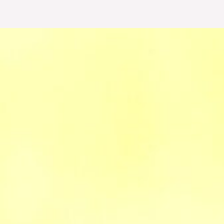
興
の
翼
～
石
川
か
ら
未
来
に
つ
な
ぐ、
日
本
の
美
技
～