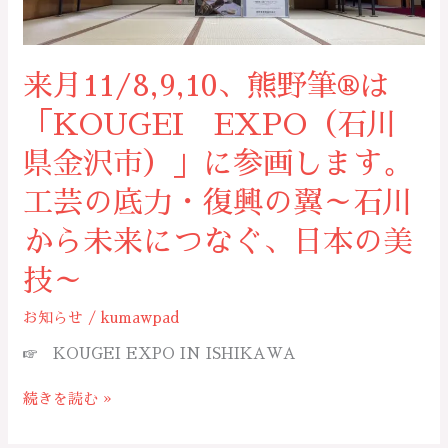
は
「KOUGEI
EXPO（石
来月11/8,9,10、熊野筆®は
川
県
「KOUGEI EXPO（石川
金
沢
県金沢市）」に参画します。
市）」
工芸の底力・復興の翼～石川
に
参
から未来につなぐ、日本の美
画
し
技～
ま
す。
お知らせ
/
kumawpad
工
芸
☞ KOUGEI EXPO IN ISHIKAWA
の
底
続きを読む »
力・
復