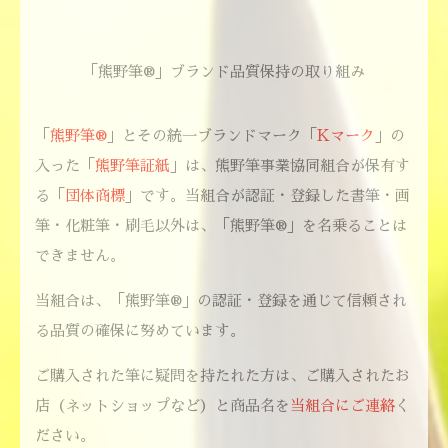
「熊野筆®」ブランド品質保持の取り組み
「
熊野筆®
」とその統一ブランドマーク「
Kマーク
」の
入った「
熊野筆証紙
」は、熊野筆事業協同組合が保有す
る「
団体商標
」です。当組合が認証・登録した書筆・画
筆・化粧筆・刷毛以外は、「熊野筆®」を名乗ることは
できません。
当組合は、「熊野筆®」の認証・登録を通じて信頼され
る品質の確保に努めています。
ご購入された筆に疑問を持たれた方は、ご購入されたお
店（ネットショップなど）と商品名を
当組合にご連絡
く
ださい。