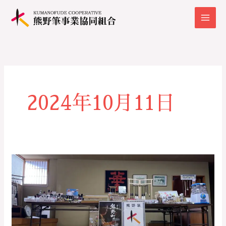
内
容
を
ス
キ
ッ
プ
2024年10月11日
来
月
11/8,9,10、
熊
野
筆
®