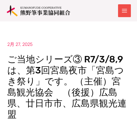
内
容
を
ス
キ
ッ
プ
2月 27, 2025
ご当地シリーズ③ R7/3/8,9
は、第3回宮島夜市「宮島つ
き祭り」です。 （主催）宮
島観光協会 （後援）広島
県、廿日市市、広島県観光連
盟