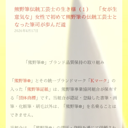
熊野筆伝統工芸士の生き様（１） 「女が生
意気な」女性で初めて熊野筆の伝統工芸士と
なった筆司が歩んだ道
2026年4月17日
「熊野筆®」ブランド品質保持の取り組み
「
熊野筆®
」とその統一ブランドマーク「
Kマーク
」の
入った「
熊野筆証紙
」は、熊野筆事業協同組合が保有す
る「
団体商標
」です。当組合が認証・登録した書筆・画
筆・化粧筆・刷毛以外は、「熊野筆®」を名乗ることは
できません。
当組合は、「熊野筆®」の認証・登録を通じて信頼され