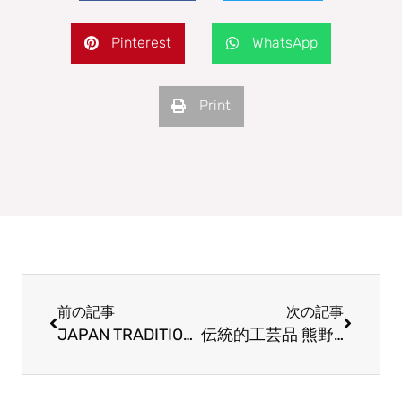
Pinterest
WhatsApp
Print
Prev
Next
前の記事
次の記事
JAPAN TRADITIONAL CRAFTS, GINZA ARTISAN’S STREET 銀座名匠市@松屋銀座（2/19～24）KUMANOFUDE coming soon！！
伝統的工芸品 熊野筆 ５０周年！！（2025年5月）