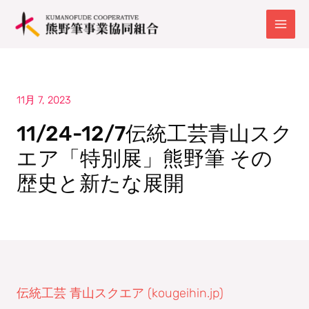
内
容
を
ス
キ
ッ
プ
11月 7, 2023
11/24-12/7伝統工芸青山スク
エア「特別展」熊野筆 その
歴史と新たな展開
伝統工芸 青山スクエア (kougeihin.jp)