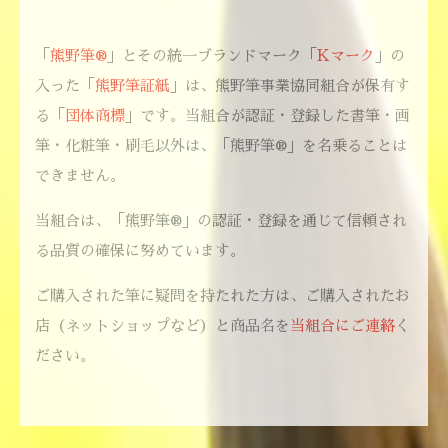
「
熊野筆®
」とその統一ブランドマーク「
Kマーク
」の
入った「
熊野筆証紙
」は、熊野筆事業協同組合が保有す
る「
団体商標
」です。当組合が認証・登録した書筆・画
筆・化粧筆・刷毛以外は、「熊野筆®」を名乗ることは
できません。
当組合は、「熊野筆®」の認証・登録を通じて信頼され
る品質の確保に努めています。
ご購入された筆に疑問を持たれた方は、ご購入されたお
店（ネットショップなど）と商品名を
当組合にご連絡
く
ださい。