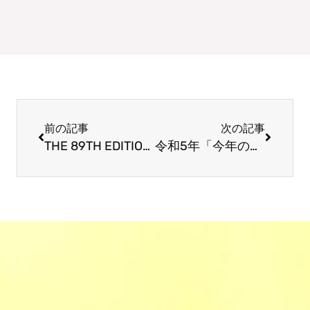
Prev
Next
前の記事
次の記事
THE 89TH EDITION OF THE FUDE MATSURI
令和5年「今年の漢字は税」清水寺、令和6年「来年の漢字は運」熊野本宮大社